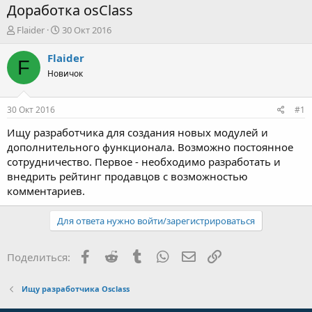
Доработка osClass
А
Д
Flaider
30 Окт 2016
в
а
т
т
Flaider
F
о
а
Новичок
р
н
т
а
е
ч
30 Окт 2016
#1
м
а
ы
л
Ищу разработчика для создания новых модулей и
а
дополнительного функционала. Возможно постоянное
сотрудничество. Первое - необходимо разработать и
внедрить рейтинг продавцов с возможностью
комментариев.
Для ответа нужно войти/зарегистрироваться
Facebook
Reddit
Tumblr
WhatsApp
Электронная почта
Ссылка
Поделиться:
Ищу разработчика Osclass