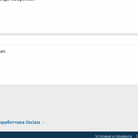
ет.
почта
зработчика Osclass
Условия и правила