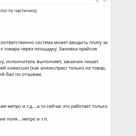
#1
что-то частично)
соответственно система может вводить плату за
их товара через площадку. Заливка прайсов
дку, исполнитель выполняет, заказчик пишет
й комиссии (как алиэкспресс только не товар,
ний бал по отзывам.
метро и т.д....а то сейчас это работает только
 поля....метро и т.п.