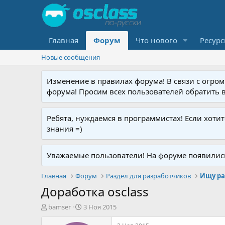
Главная
Форум
Что нового
Ресур
Новые сообщения
Изменение в правилах форума! В связи с огр
форума! Просим всех пользователей обратить 
Ребята, нуждаемся в программистах! Если хоти
знания =)
Уважаемые пользователи! На форуме появились р
Главная
Форум
Раздел для разработчиков
Ищу ра
Доработка osclass
А
Д
bamser
3 Ноя 2015
в
а
т
т