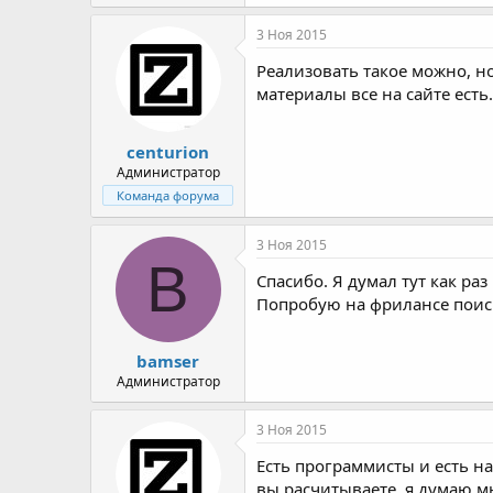
3 Ноя 2015
Реализовать такое можно, но
материалы все на сайте есть
centurion
Администратор
Команда форума
3 Ноя 2015
B
Спасибо. Я думал тут как раз
Попробую на фрилансе поис
bamser
Администратор
3 Ноя 2015
Есть программисты и есть н
вы расчитываете, я думаю м