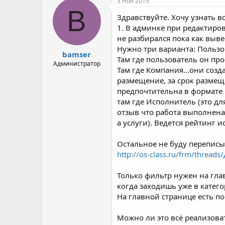
3 Ноя 2015
о
а
B
Здравствуйте. Хочу узнать 
р
н
т
а
1. В админке при редактиро
е
ч
не разбирался пока как выве
м
а
Нужно три варианта: Пользо
bamser
ы
л
Там где пользователь он про
а
Администратор
Там где Компания...они созд
размещение, за срок размеще
предпочтительна в формате 
там где Исполнитель (это дл
отзыв что работа выполнена
а услуги). Ведется рейтинг 
Остальное не буду переписыв
http://os-class.ru/frm/thread
Только фильтр нужен на глав
когда заходишь уже в категор
На главной странице есть по
Можно ли это всё реализова