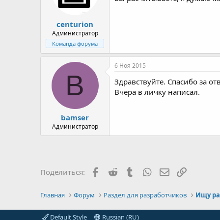
centurion
Администратор
Команда форума
6 Ноя 2015
B
Здравствуйте. Спасибо за отв
Вчера в личку написал.
bamser
Администратор
Facebook
Reddit
Tumblr
WhatsApp
Электронная 
Ссылка
Поделиться:
Главная
Форум
Раздел для разработчиков
Ищу ра
Default Style
Russian (RU)