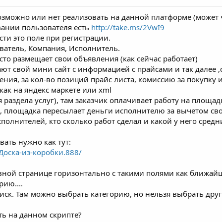
возможно или нет реализовать на данной платформе (может 
вании пользователя есть
http://take.ms/2VwI9
сти это поле при регистрации.
ватель, Компания, Исполнитель.
сто размещает свои объявления (как сейчас работает)
ают свой мини сайт с информацией с прайсами и так далее ,
ния, за кол-во позиций прайс листа, комиссию за покупку 
как на яндекс маркете или xml
я раздела услуг), там заказчик оплачивает работу на площа
, площадка пересылает деньги исполнителю за вычетом свое
исполнителей, кто сколько работ сделал и какой у него сред
ать нужно как тут:
s/Доска-из-коробки.888/
ной странице горизонтально с такими полями как ближайшее 
ию....
иск. Там можно выбрать категорию, но нельзя выбрать другие
ть на данном скрипте?