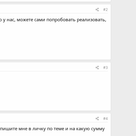
#2
о у нас, можете сами попробовать реализовать,
#3
#4
апишите мне в личку по теме и на какую сумму