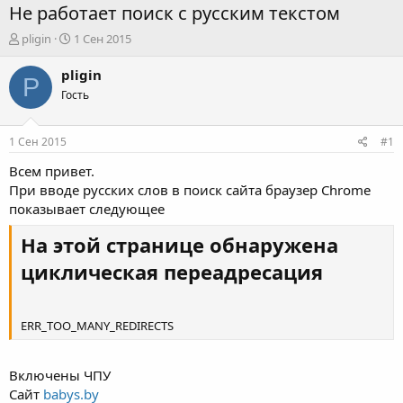
Не работает поиск с русским текстом
А
Д
pligin
1 Сен 2015
в
а
т
т
pligin
P
о
а
Гость
р
н
т
а
е
ч
1 Сен 2015
#1
м
а
ы
л
Всем привет.
а
При вводе русских слов в поиск сайта браузер Chrome
показывает следующее
На этой странице обнаружена
циклическая переадресация
ERR_TOO_MANY_REDIRECTS
Включены ЧПУ
Сайт
babys.by