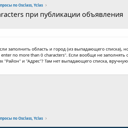
росы по Osclass, Yclas
haracters при публикации объявления
сли заполнить область и город (из выпадающего списка), но
enter no more than 0 characters". Если вообще не заполнять
лях "Район" и "Адрес"? Там нет выпадающего списка, вручну
почта
росы по Osclass, Yclas