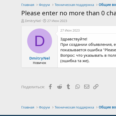
Главная
Форум
Техническая поддержка
Общие воп
Please enter no more than 0 c
А
Д
DmitryNel
27 Июн 2023
в
а
т
т
27 Июн 2023
о
а
D
Здравствуйте!
р
н
т
а
При создании объявления, е
е
ч
показывается ошибка "Please 
м
а
Вопрос: что указывать в по
DmitryNel
ы
л
(ошибка та же).
а
Новичок
Facebook
Reddit
Tumblr
WhatsApp
Электронная 
Ссылка
Поделиться:
Главная
Форум
Техническая поддержка
Общие воп