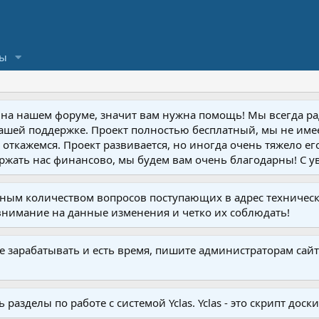
сы
 на нашем форуме, значит вам нужна помощь! Мы всегда р
Вашей поддержке. Проект полностью бесплатный, мы не имеем
откажемся. Проект развивается, но иногда очень тяжело е
ржать нас финансово, мы будем вам очень благодарны! С у
омным количеством вопросов поступающих в адрес техниче
внимание на данные изменения и четко их соблюдать!
те зарабатывать и есть время, пишите администраторам сайт
азделы по работе с системой Yclas. Yclas - это скрипт дос