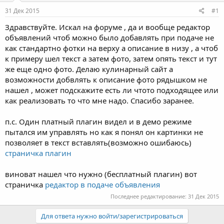
е
ч
31 Дек 2015
#1
м
а
ы
л
Здравствуйте. Искал на форуме , да и вообще редактор
а
объявлений чтоб можно было добавлять при подаче не
как стандартно фотки на верху а описание в низу , а чтоб
к примеру шел текст а затем фото, затем опять текст и тут
же еще одно фото. Делаю кулинарный сайт а
возможности добвлять к описание фото рядышком не
нашел , может подскажите есть ли чтото подходящее или
как реализовать то что мне надо. Спасибо заранее.
п.с. Один платный плагин видел и в демо режиме
пытался им управлять но как я понял он картинки не
позволяет в текст вставлять(возможно ошибаюсь)
страничка плагин
виноват нашел что нужно (бесплатный плагин) вот
страничка
редактор в подаче объявления
Последнее редактирование:
31 Дек 2015
Для ответа нужно войти/зарегистрироваться