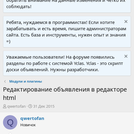
обратить внимание на данные изменения и четко их
соблюдать!
Ребята, нуждаемся в программистах! Если хотите
зарабатывать и есть время, пишите администраторам
сайта. Есть база и инструменты, нужен опыт и знания
=)
Уважаемые пользователи! На форуме появились
разделы по работе с системой Yclas. Yclas - это скрипт
доски объявлений. Нужны разработчики.
Модули и плагины
Редактирование объявления в редакторе
html
А
Д
qwertofan
31 Дек 2015
в
а
т
т
qwertofan
Q
о
а
Новичок
р
н
т
а